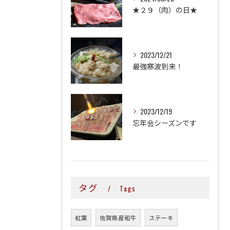
★２９（肉）の日★
2023/12/21
最強寒波到来！
2023/12/19
忘年会シーズンです
タグ
Tags
紅葉
佐賀県産和牛
ステーキ