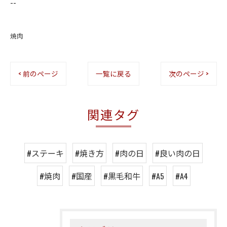
--
焼肉
< 前のページ
一覧に戻る
次のページ >
関連タグ
#ステーキ
#焼き方
#肉の日
#良い肉の日
#焼肉
#国産
#黒毛和牛
#A5
#A4