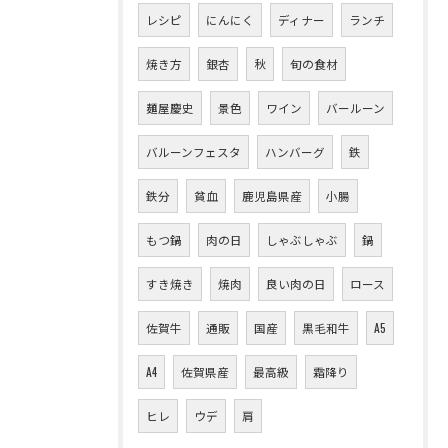
レシピ
にんにく
ディナー
ランチ
焼き方
銀杏
秋
旬の食材
麺屋慶史
景色
ワイン
バールーン
バルーンフェスタ
ハンバーグ
鉄
鉄分
貧血
鹿児島県産
小腸
もつ鍋
肉の日
しゃぶしゃぶ
鍋
すき焼き
焼肉
良い肉の日
ロース
佐賀牛
通販
国産
黒毛和牛
A5
A4
佐賀県産
最高級
霜降り
ヒレ
ウデ
肩